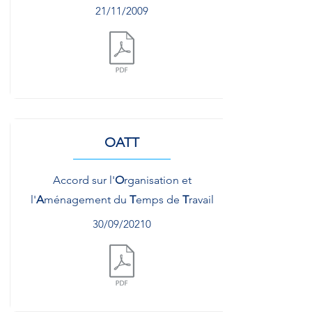
21/11/2009
Document.pdf
OATT
Accord sur l'
O
rganisation et
l'
A
ménagement du
T
emps de
T
ravail
30/09/20210
Document.pdf