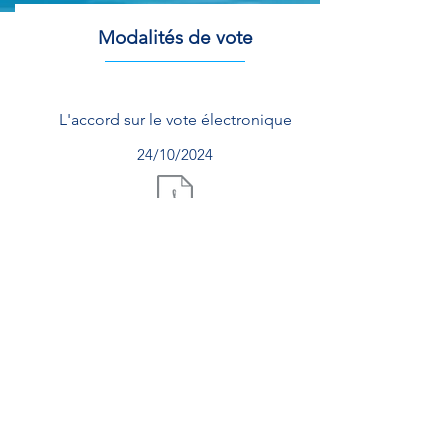
Modalités de vote
L'accord sur le vote électronique
24/10/2024
Document.pdf
VPS
L' accord relatif à la
v
alorisation des
p
arcours
s
yndicaux et de