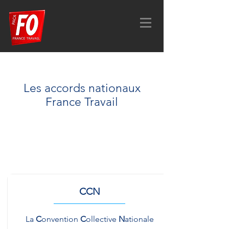
Les accords nationaux
France Travail
CCN
La
C
onvention
C
ollective
N
ationale