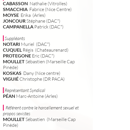
CABASSO
N
Nathalie (Vitrolles)
SMACCHIA
Fabrice (Nice Centre)
MOYSE
Erika (Arles)
JONCOUR
Stéphane (DAC*)
CAMPANELLA
Patrick (DAC*)
Suppléants
NOTARI
Muriel
(DAC
*)
CUQUEL
Régis
(Chateaurenar
d)
PROTEGONE
Eric (DAC*)
MOULLET
Sébastien
(Marseille Cap
Pinède)
KOSKAS
Dany (Nice centre)
VIGUIÉ
Christophe (DR PACA)
Représentant Syndical
PÉAN
Marc-Antoine (Arles)
Référent contre le harcellement sexuel et
propos sexistes
MOULLET
Sébastien (Marseille Cap
Pinède)