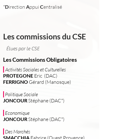
*
D
irection
A
ppui
C
entralisé
Les commissions du CSE
Élues par le CSE
Les Commissions Obligatoires
Activités Sociales et Culturelles
PROTEGONE
Eric (DAC)
FERRIGNO
Gérard (Manosque)
Politique Sociale
JONCOUR
Stéphane (DAC*)
Economique
JONCOUR
Stéphane (DAC*)
Des Marchés
SMACCHIA
Fabrice
(Ouest Provence)