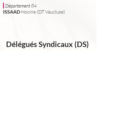
Département
84
ISSAAD
Hocine (DT Vaucluse)
Délégués Syndicaux (DS)
Département
04
CAMPANELLA
Agnès
CAMPANELLA
Patrick
Département
0
5
POIROT
Marc
Département
06
KOSKAS
Danny
SMACCHIA
Fabrice
Département
13
PÉAN
Marc-Antoine
MOYSE
Erika
VIGUIÉ
Christophe