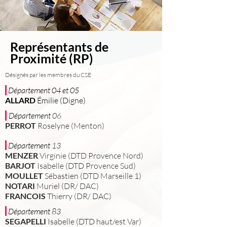
Représentants de
Proximité (RP)
Désignés par les membres du CSE
Département
04 et 05
ALLARD
Émilie (Digne)
Département
06
PERROT
Rosely
ne (Mento
n)
Département
13
MENZER
Virginie (DTD Provence Nord)
BARJOT
Isabelle
(DTD Provence Sud)
MOULLET
Sébastien (DTD Marseille 1)
NOTARI
Muriel (DR/ DAC)
FRANCOIS
Thierry (DR/ DAC)
Département
83
SEGAPELLI
Isabelle (DTD haut/est Var)