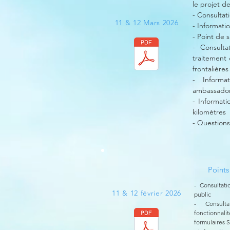
le projet de
- Consultati
11 & 12 Mars 2026
- Informati
- Point de 
- Consulta
traitement 
frontalières
- Informa
ambassado
- Informati
kilomètres
- Questions
Points
- Consultati
11 & 12 février 2026
public
- Consulta
fonctionnal
formulaires 