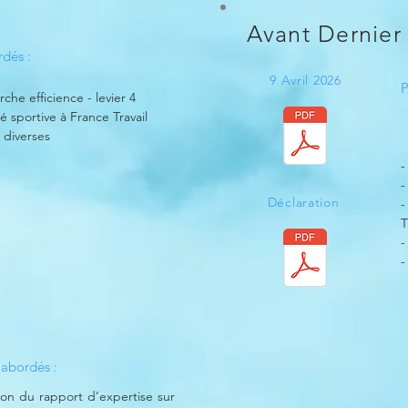
Avant Dernier
rdés :
9 Avril 2026
P
che efficience - levier 4
ité sportive à France Travail
 diverses
-
-
Déclaration
-
T
-
-
 abordés :
ion du rapport d’expertise sur