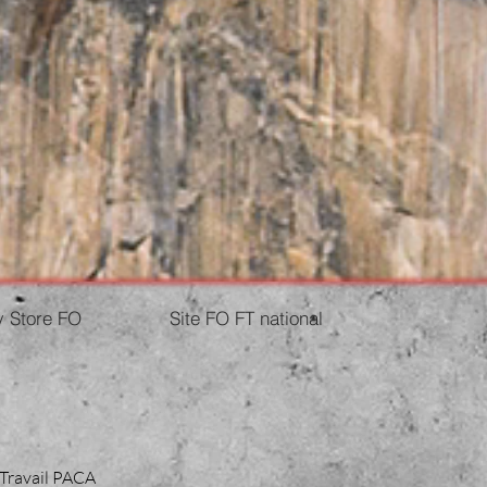
 Store FO
Site FO FT national
 Travail PACA