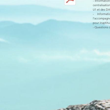
- Information
centralisati
U1 et des DAL
- Informat
l’accompagn
pour inaptit
- Questions 