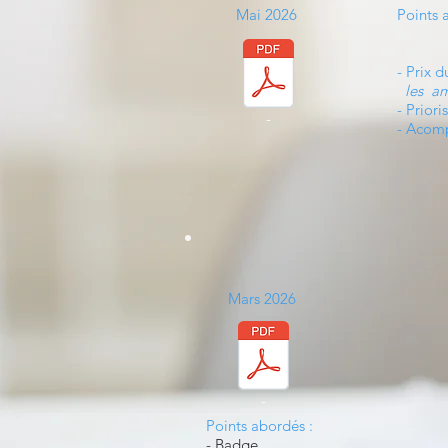
Mai 2026
Points 
- Prix 
les am
- Prior
-
- Acomp
Mars 2026
-
Points abordés :
- Badge