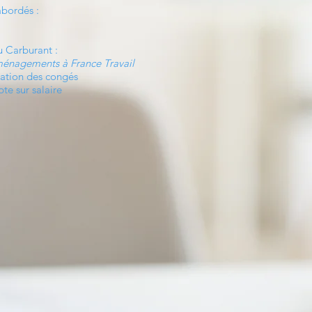
abordés :
du Carburant :
énagements à France Travail
isation des congés
te sur salaire