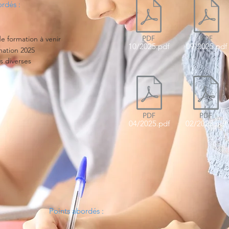
rdés :
de formation à venir
10/2025.pdf
09/2025.pdf
rmation 2025
s diverses
04/2025.pdf
02/2025.pdf
Points abordés :