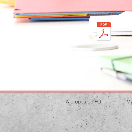
07 Janvier 2026
A propos de FO
My