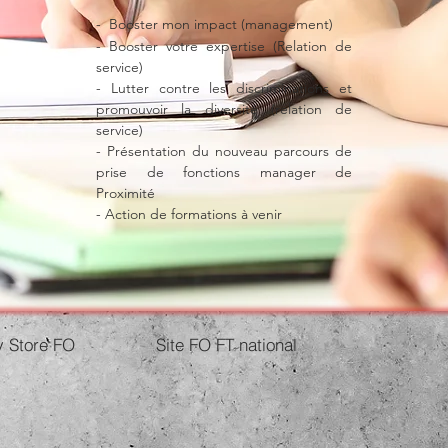
​- Booster mon impact (management)
- Booster votre expertise (Relation de
service)
- Lutter contre les discriminations et
promouvoir la diversité (relation de
service)
- Présentation du nouveau parcours de
prise de fonctions manager de
Proximité
- Action de formations à venir
 Store FO
Site FO FT national