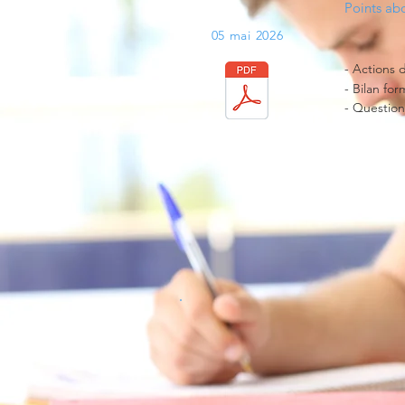
Points abo
05 mai 2026
​- Actions 
- Bilan fo
- Question